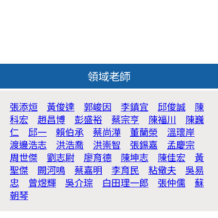
領域老師
張添烜
黃俊達
郭峻因
李鎮宜
邱俊誠
陳
科宏
趙昌博
彭盛裕
蔡宗亨
陳福川
陳巍
仁
邱一
賴伯承
蔡尚澕
董蘭榮
溫瓌岸
渡邊浩志
洪浩喬
洪崇智
張錫嘉
孟慶宗
周世傑
劉志尉
廖育德
陳坤志
陳佳宏
黃
聖傑
闕河鳴
蔡嘉明
李育民
粘儆夫
吳易
忠
曾煜輝
吳介琮
白田理一郎
張仲儒
蘇
朝琴