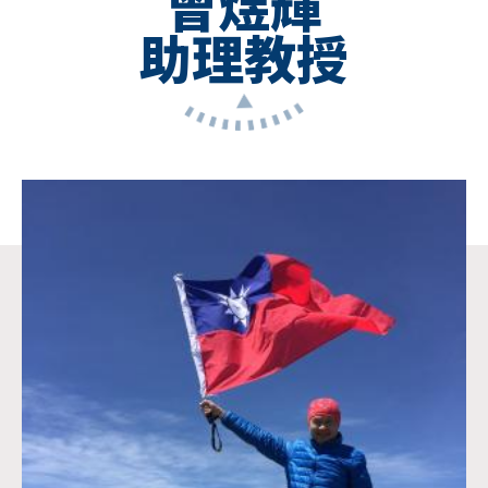
曾煜輝
助理教授