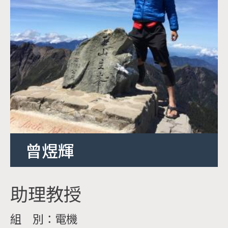
曾煜輝
助理教授
組 別：電機