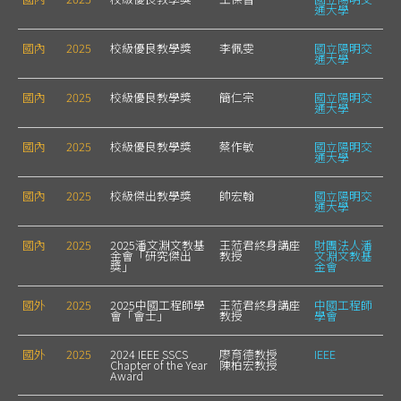
通大學
國內
2025
校級優良教學獎
李佩雯
國立陽明交
通大學
國內
2025
校級優良教學獎
簡仁宗
國立陽明交
通大學
國內
2025
校級優良教學獎
蔡作敏
國立陽明交
通大學
國內
2025
校級傑出教學獎
帥宏翰
國立陽明交
通大學
國內
2025
2025潘文淵文教基
王蒞君終身講座
財團法人潘
金會「研究傑出
教授
文淵文教基
獎」
金會
國外
2025
2025中國工程師學
王蒞君終身講座
中國工程師
會「會士」
教授
學會
國外
2025
2024 IEEE SSCS
廖育德教授
IEEE
Chapter of the Year
陳柏宏教授
Award