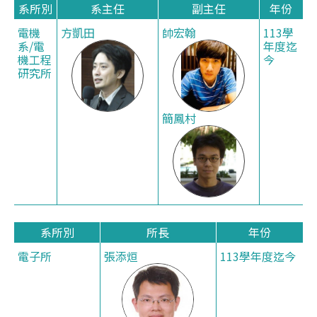
系所別
系主任
副主任
年份
電機
方凱田
帥宏翰
113學
系/電
年度迄
機工程
今
研究所
簡鳳村
系所別
所長
年份
電子所
張添烜
113學年度迄今