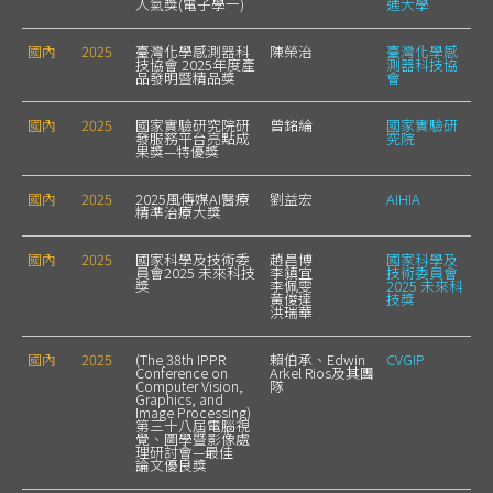
人氣獎(電子學一)
通大學
國內
2025
臺灣化學感測器科
陳榮治
臺灣化學感
技協會 2025年度產
測器科技協
品發明暨精品獎
會
國內
2025
國家實驗研究院研
曾銘綸
國家實驗研
發服務平台亮點成
究院
果獎—特優獎
國內
2025
2025風傳媒AI醫療
劉益宏
AIHIA
精準治療大獎
國內
2025
國家科學及技術委
趙昌博
國家科學及
員會2025 未來科技
李鎮宜
技術委員會
獎
李佩雯
2025 未來科
黃俊達
技獎
洪瑞華
國內
2025
(The 38th IPPR
賴伯承、Edwin
CVGIP
Conference on
Arkel Rios及其團
Computer Vision,
隊
Graphics, and
Image Processing)
第三十八屆電腦視
覺、圖學暨影像處
理研討會—最佳
論文優良獎