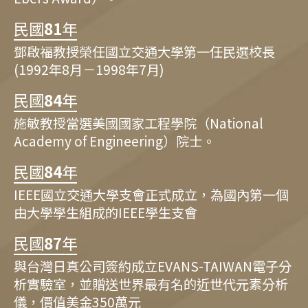
民國
81
年
鄧啟福教授榮任國立交通大學第一任民選校長
(1992年8月－1998年7月)
民國
84
年
施敏教授當選美國國家工程學院（National
Academy of Engineering）院士。
民國
84
年
IEEE國立交通大學支會正式成立，為國內第一個
由大學學生組成的IEEE學生支會
民國
87
年
與台灣日真公司簽約成立EVANS-TAIWAN電子分
析實驗室，並贈送世界最有名的近世代元素分析
儀，價值美金350萬元