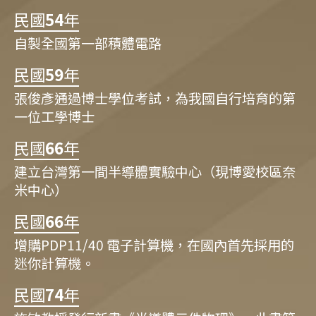
民國
54
年
自製全國第一部積體電路
民國
59
年
張俊彥通過博士學位考試，為我國自行培育的第
一位工學博士
民國
66
年
建立台灣第一間半導體實驗中心（現博愛校區奈
米中心）
民國
66
年
增購PDP11/40 電子計算機，在國內首先採用的
迷你計算機。
民國
74
年