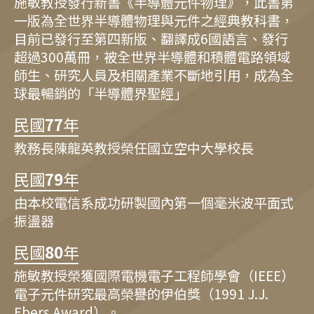
施敏教授發行新書《半導體元件物理》，此書第
一版為全世界半導體物理與元件之經典教科書，
目前已發行至第四新版、翻譯成6國語言、發行
超過300萬冊，被全世界半導體和積體電路領域
師生、研究人員及相關產業不斷地引用，成為全
球最暢銷的「半導體界聖經」
民國
77
年
教務長陳龍英教授榮任國立空中大學校長
民國
79
年
由本校電信系成功研製國內第一個毫米波平面式
振盪器
民國
80
年
施敏教授榮獲國際電機電子工程師學會（IEEE）
電子元件研究最高榮譽的伊伯獎（1991 J.J.
Ebers Award）。