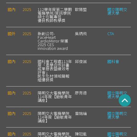
國內
2025
112學年度第二學期
歐陽盟
國立陽明交
電機學院/資訊學院
通大學
碩士在職專班
優良教師教學獎
國外
2025
新創公司-
吳炳飛
CTA
FaceHeart
CardioMirror 榮獲
2025 CES
innovation award
國內
2025
國科會工程處113年
邱俊誠
國科會
度「產學合作計畫
成果發表暨績效考
評會」
民生化材領域簡報
組優良獎
國內
2025
陽明交大電機學院
廖育德
國立陽明交
114年度【施敏青年
通大學
講座】
國內
2025
陽明交大電機學院
曾銘綸
國立陽明交
114年度【施敏青年
通大學
講座】
國內
2025
陽明交大電機學院
陳冠能
國立陽明交