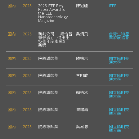
國內
2025
2025 IEEE Best
陳冠能
IEEE
Paper Award for
the IEEE
Nanotechnology
Magazine
國內
2025
新創公司 「 鉅怡智
吳炳飛
台灣生物產
慧榮獲」 - 傑出生
業發展協會
技獎年度產業創
新獎
國內
2025
院級導師獎
陳柏志
國立陽明交
通大學
國內
2025
院級導師獎
李明峻
國立陽明交
通大學
國內
2025
院級導師獎
賴柏承
國立陽明交
通大學
國內
2025
院級導師獎
曾銘綸
國立陽明交
通大學
國內
2025
院級導師獎
吳易忠
國立陽明交
通大學