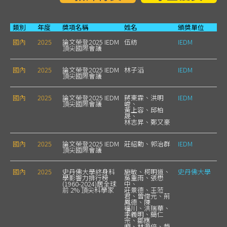
類別
年度
獎項名稱
姓名
頒獎單位
國內
2025
論文榮登2025 IEDM
伍紡
IEDM
頂尖國際會議
國內
2025
論文榮登2025 IEDM
林子滔
IEDM
頂尖國際會議
國內
2025
論文榮登2025 IEDM
蔣東霖、洪明
IEDM
頂尖國際會議
峻、
黃上容、邱柏
晟、
林志昇、鄭又豪
國內
2025
論文榮登2025 IEDM
莊紹勳、郭治群
IEDM
頂尖國際會議
國內
2025
史丹佛大學終身科
施敏、柯明道、
史丹佛大學
學影響力排行榜
吳重雨、張懋
(1960-2024)居全球
中、
前 2% 頂尖科學家
莊景德、王蒞
君、曾俊元、荊
鳳德、陳
福川、洪瑞華、
李義明、簡仁
宗、鄒應
嶼、林源倍、趙