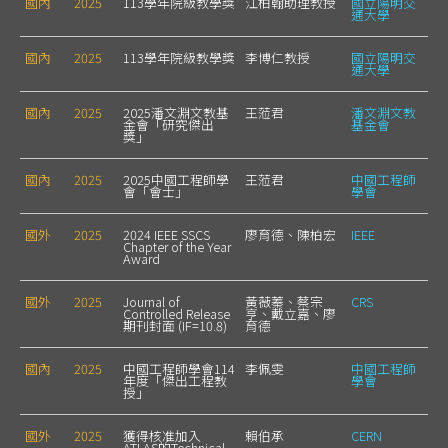
國內
2025
113學年院級教學獎
江柏翰助理教授
國立陽明交
通大學
國內
2025
113學年院級教學獎
李博仁教授
國立陽明交
通大學
國內
2025
2025潘文淵文教基
王蒞君
潘文淵文教
金會「研究傑出
基金會
獎」
國內
2025
2025中國工程師學
王蒞君
中國工程師
會「會士」
學會
國外
2025
2024 IEEE SSCS
廖育德、陳柏宏
IEEE
Chapter of the Year
Award
國外
2025
Journal of
黃薇蓁、蔡宗
CRS
Controlled Release
亨、戴立嘉、廖
期刊封面 (IF=10.8)
育德
國內
2025
中國工程師學會114
李佩雯
中國工程師
年度「傑出工程教
學會
授」
國外
2025
獲得核准加入
賴伯承
CERN
ATLAS的Technical