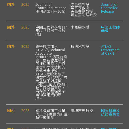
國外
2025
Journal of
廖育德教授
Journal of
Controlled Release
蔡宗亨教授
Controlled
期刊封面 (IF=10.8)
黃薇蓁副教授
Release
戴立嘉助理教授
國外
2025
中國工程師學會114
李佩雯教授
中國工程師
年度「傑出工程教
學會
授」
國外
2025
獲得核准加入
賴伯承教授
ATLAS
ATLAS的Technical
Experiment
Associate
at CERN
Institute。這是台灣
第一間被獲准參加
的技術團隊，合作
開發科學大數據的
高速分析技術。
ATLAS 是歐洲核子
研究中心 (CERN) 的
大型強子對撞機
(LHC) 上最大的通用
粒子探測器實驗，
旨在為人類探索宇
宙物質組成的原
理。
國內
2025
國科會資訊工程學
陳坤志副教授
國家科學及
門113年度優良計畫
技術委員會
執行成果獎