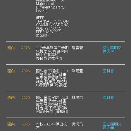
Matrices of
Different Sparsity
Levels)
(IEEE
TRANSACTIONS ON
COMMUNICATIONS,
VOL. 72, NO. 2,
FEBRUARY 2024
)&quot;
國內
2025
112學年度第二學期
唐震寰
國立陽明交
電機學院/資訊學院
通大學
碩士在職專班
優良教師教學獎
國內
2025
國科會工程處—113
歐陽盟
國科會
年度產學合作計畫
成果發表暨績效考
評會-機電能源領域
B類優良獎(海報組)
國內
2025
國科會工程處—113
林鴻志
國科會
年度產學合作計畫
成果發表暨績效考
評會-電子資通領域
A類優良獎 (海報組)
國內
2025
本校2025年傑出校
吳炳飛
國立陽明交
友
通大學