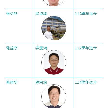
電信所
吳卓諭
112學年迄今
電控所
李慶鴻
112學年迄今
醫電所
陳榮治
114學年迄今