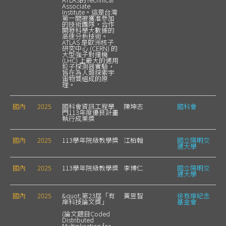
Associate
Institute。這是台灣
第一間被獲准參加
的技術團隊，合作
開發科學大數據的
高速分析技術。
ATLAS 是歐洲核子
研究中心 (CERN) 的
大型強子對撞機
(LHC) 上最大的通用
粒子探測器實驗，
旨在為人類探索宇
宙物質組成的原
理。
國內
2025
國科會資訊工程學
陳坤志
國科會
門113年度優良計畫
執行成果獎
國內
2025
113學年院級教學獎
江柏翰
國立陽明交
通大學
國內
2025
113學年院級教學獎
李博仁
國立陽明交
通大學
國內
2025
&quot;第23屆「有
黃昱智
徐有庠紀念
庠科技論文獎」
基金會
(論文題目Coded
Distributed
Multiplication for