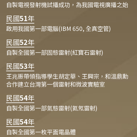
自製電視發射機試播成功，為我國電視廣播之始
民國
51
年
啟用我國第一部電腦(IBM 650, 全真空管)
民國
52
年
自製全國第一部固態雷射(紅寶石雷射)
民國
53
年
王兆振帶領指導學生胡定華、王興宗，和溫鼎勳
合作建立台灣第一個雷射和微波實驗室
民國
54
年
自製全國第一部氣態雷射(氦氖雷射)
民國
54
年
自製全國第一枚平面電晶體