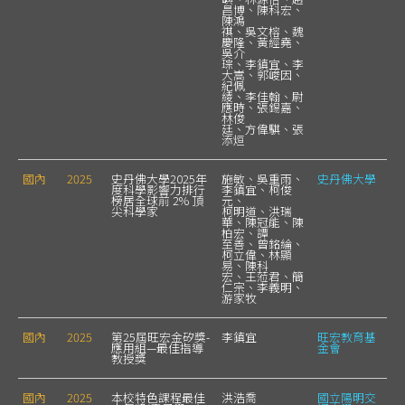
昌博、陳科宏、
陳鴻
祺、吳文榕、魏
慶隆、黃經堯、
吳介
琮、李鎮宜、李
大嵩、郭峻因、
紀佩
綾、李佳翰、尉
應時、張錫嘉、
林俊
廷、方偉騏、張
添烜
國內
2025
史丹佛大學2025年
施敏、吳重雨、
史丹佛大學
度科學影響力排行
李鎮宜、柯俊
榜居全球前 2% 頂
元、
尖科學家
柯明道、洪瑞
華、陳冠能、陳
柏宏、譚
至善、曾銘綸、
柯立偉、林顯
易、陳科
宏、王蒞君、簡
仁宗、李義明、
游家牧
國內
2025
第25屆旺宏金矽獎-
李鎮宜
旺宏教育基
應用組—最佳指導
金會
教授獎
國內
2025
本校特色課程最佳
洪浩喬
國立陽明交