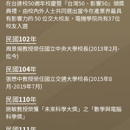
在台建校50週年校慶暨『台灣50、影響50』頒獎
典禮，由校內外人士共同選出當今在產業界最具
有影響力的 50 位交大校友，電機學院共有37位
校友入選
民國
102
年
周景揚教授榮任國立中央大學校長(2013年2月-
迄今)
民國
104
年
張懋中教授榮任國立交通大學校長(2015年8
月-2019年7月)
民國
110
年
施敏教授榮獲「未來科學大獎」之「數學與電腦
科學獎」
民國
111
年