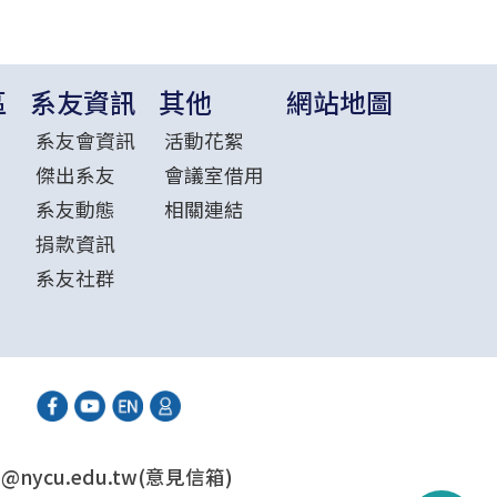
區
系友資訊
其他
網站地圖
系友會資訊
活動花絮
傑出系友
會議室借用
系友動態
相關連結
捐款資訊
系友社群
@nycu.edu.tw(意見信箱)