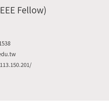
E Fellow)
1538
edu.tw
13.150.201/