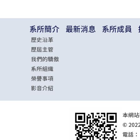
系所簡介
最新消息
系所成員
歷史沿革
歷屆主管
我們的驕傲
系所組織
榮譽事項
影音介紹
本網站
© 202
電話：(