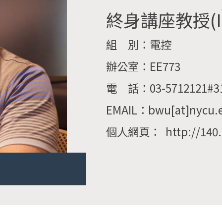
終身講座教授(IEE
組 別：電控
辦公室：EE773
電 話：03-5712121#3
EMAIL：bwu[at]nycu.
個人網頁： http://140.1