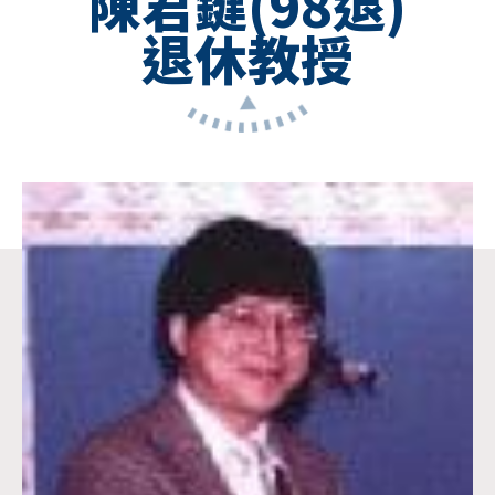
陳君鍵(98退)
退休教授