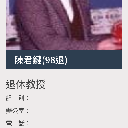
陳君鍵(98退)
退休教授
組 別：
辦公室：
電 話：