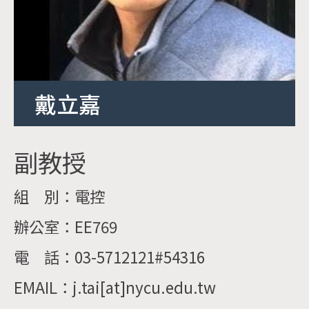
戴立嘉
副教授
組 別：電控
辦公室：EE769
電 話：03-5712121#54316
EMAIL：j.tai[at]nycu.edu.tw