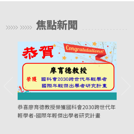
焦點新聞
究院
恭喜廖育德教授榮獲國科會2030跨世代年
恭賀
輕學者-國際年輕傑出學者研究計畫
2024
Tec