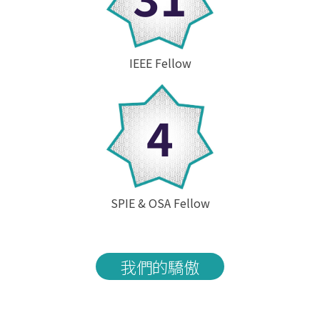
IEEE Fellow
4
SPIE & OSA Fellow
我們的驕傲