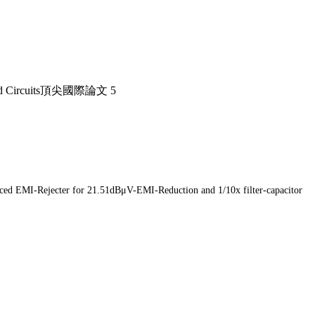
 Circuits頂尖國際論文 5
d EMI-Rejecter for 21.51dBμV-EMI-Reduction and 1/10x filter-capacitor